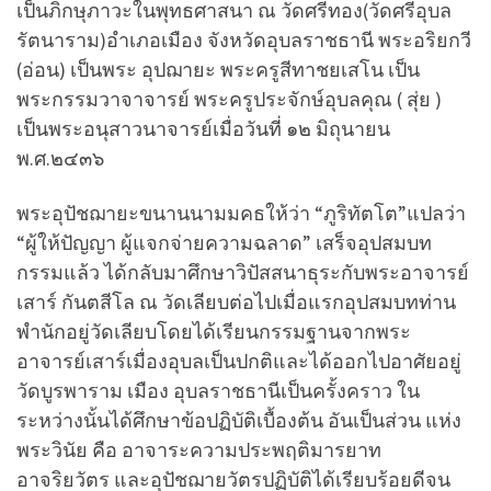
เป็นภิกษุภาวะในพุทธศาสนา ณ วัดศรีทอง(วัดศรีอุบล
รัตนาราม)อำเภอเมือง จังหวัดอุบลราชธานี พระอริยกวี
(อ่อน) เป็นพระ อุปฌายะ พระครูสีทาชยเสโน เป็น
พระกรรมวาจาจารย์ พระครูประจักษ์อุบลคุณ ( สุ่ย )
เป็นพระอนุสาวนาจารย์เมื่อวันที่ ๑๒ มิถุนายน
พ.ศ.๒๔๓๖
พระอุปัชฌายะขนานนามมคธให้ว่า “ภูริทัตโต”แปลว่า
“ผู้ให้ปัญญา ผู้แจกจ่ายความฉลาด” เสร็จอุปสมบท
กรรมแล้ว ได้กลับมาศึกษาวิปัสสนาธุระกับพระอาจารย์
เสาร์ กันตสีโล ณ วัดเลียบต่อไปเมื่อแรกอุปสมบทท่าน
พำนักอยู่วัดเลียบโดยได้เรียนกรรมฐานจากพระ
อาจารย์เสาร์เมื่องอุบลเป็นปกติและได้ออกไปอาศัยอยู่
วัดบูรพาราม เมือง อุบลราชธานีเป็นครั้งคราว ใน
ระหว่างนั้นได้ศึกษาข้อปฏิบัติเบื้องต้น อันเป็นส่วน แห่ง
พระวินัย คือ อาจาระความประพฤติมารยาท
อาจริยวัตร และอุปัชฌายวัตรปฏิบัติได้เรียบร้อยดีจน