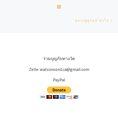
BACK TO POST LIST
Ne
หลวงปู่สุวัจน์ สุวโจ
ร่วมบุญกับทางวัด
Zelle: watconcord.ca@gmail.com
PayPal