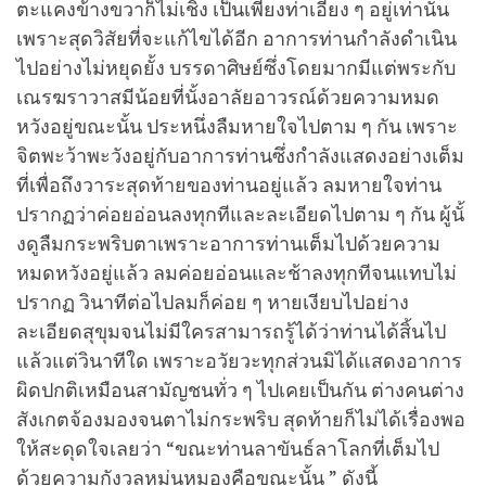
ตะแคงข้างขวาก็ไม่เชิง เป็นเพียงท่าเอียง ๆ อยู่เท่านั้น
เพราะสุดวิสัยที่จะแก้ไขได้อีก อาการท่านกำลังดำเนิน
ไปอย่างไม่หยุดยั้ง บรรดาศิษย์ซึ่งโดยมากมีแต่พระกับ
เณรฆราวาสมีน้อยที่นั้งอาลัยอาวรณ์ด้วยความหมด
หวังอยู่ขณะนั้น ประหนึ่งลืมหายใจไปตาม ๆ กัน เพราะ
จิตพะว้าพะวังอยู่กับอาการท่านซึ่งกำลังแสดงอย่างเต็ม
ที่เพื่อถึงวาระสุดท้ายของท่านอยู่แล้ว ลมหายใจท่าน
ปรากฏว่าค่อยอ่อนลงทุกทีและละเอียดไปตาม ๆ กัน ผู้นั้
งดูลืมกระพริบตาเพราะอาการท่านเต็มไปด้วยความ
หมดหวังอยู่แล้ว ลมค่อยอ่อนและช้าลงทุกทีจนแทบไม่
ปรากฏ วินาทีต่อไปลมก็ค่อย ๆ หายเงียบไปอย่าง
ละเอียดสุขุมจนไม่มีใครสามารถรู้ได้ว่าท่านได้สิ้นไป
แล้วแต่วินาทีใด เพราะอวัยวะทุกส่วนมิได้แสดงอาการ
ผิดปกติเหมือนสามัญชนทั่ว ๆ ไปเคยเป็นกัน ต่างคนต่าง
สังเกตจ้องมองจนตาไม่กระพริบ สุดท้ายก็ไม่ได้เรื่องพอ
ให้สะดุดใจเลยว่า “ขณะท่านลาขันธ์ลาโลกที่เต็มไป
ด้วยความกังวลหม่นหมองคือขณะนั้น ” ดังนี้