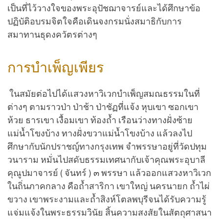
เป็นที่ไว้วางใจของพระอุปัชฌาจารย์และได้ศึกษาข้อ
ปฏิบัติอบรมจิตใจคือเดินจงกรมนั่งสมาธิกับการ
สมาทานธุดงควัตรต่างๆ
การบำเพ็ญเพียร
ในสมัยต่อไปได้แสวงหาวิเวกบำเพ็ญสมณธรรมในที่
ต่างๆ ตามราวป่า ป่าช้า ป่าชัฏที่แจ้ง หุบเขา ซอกเขา
ห้วย ธารเขา เงื้อมเขา ท้องถ้ำ เรือนว่างทางฝั่งซ้าย
แม่น้ำโขงบ้าง ทางฝั่งขวาแม่น้ำโขงบ้าง แล้วลงไป
ศึกษากับนักปราชญ์ทางกรุงเทพ จำพรรษาอยู่ที่วัดปทุม
วนาราม หมั่นไปสดับธรรมเทศนากับเจ้าคุณพระอุบาลี
คุณูปมาจารย์ ( จันทร์ ) ๓ พรรษา แล้วออกแสวงหาวิเวก
ในถิ่นภาคกลาง คือถ้ำสาริกา เขาใหญ่ นครนายก ถ้ำไผ่
ขวาง เขาพระงามและถ้ำสิงห์โตลพบุรีจนได้รับความรู้
แจ่มแจ้งในพระธรรมวินัย สิ้นความสงสัยในสัตถุศาสนา