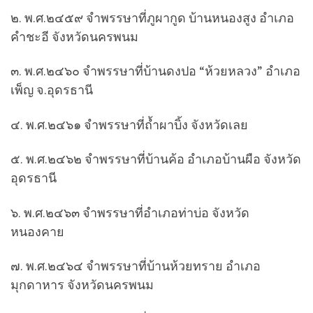
๒. พ.ศ.๒๔๕๙ จำพรรษาที่ภูผากูด บ้านหนองสูง อำเภอ
คำชะอี จังหวัดนครพนม
๓. พ.ศ.๒๔๖๐ จำพรรษาที่บ้านดงปอ “ห้วยหลวง” อำเภอ
เพ็ญ จ.อุดรธานี
๔. พ.ศ.๒๔๖๑ จำพรรษาที่ถ้ำผาบิ้ง จังหวัดเลย
๕. พ.ศ.๒๔๖๒ จำพรรษาที่บ้านค้อ อำเภอบ้านผือ จังหวัด
อุดรธานี
๖. พ.ศ.๒๔๖๓ จำพรรษาที่อำเภอท่าบ่อ จังหวัด
หนองคาย
๗. พ.ศ.๒๔๖๔ จำพรรษาที่บ้านห้วยทราย อำเภอ
มุกดาหาร จังหวัดนครพนม