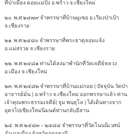
ที่ป่าเมี่ยง ดอยแม่ปั๋ง อ.พร้าว จ.เชียงใหม่
๒๐. พ.ศ.๒๔๗๙ จำพรรษาที่บ้านมูเซอ อ.เวียงป่าเป้า
จ.เชียงราย
๒๑. พ.ศ.๒๔๘๐ จำพรรษาที่พระธาตุจอมแจ้ง
อ.แม่สรวย จ.เชียงราย
๒๒. พ.ศ.๒๔๘๑ ท่านได้ลงมาพำนักที่วัดเจดีย์หลวง
อ.เมือง จ.เชียงใหม่
๒๓. พ.ศ.๒๔๘๒ จำพรรษาที่บ้านแม่กอย ( ปัจจุบัน วัดป่า
อาจารย์มั่น ) อ.พร้าว จ.เชียงใหม่ ออกพรรษาแล้ว ท่าน
เจ้าคุณพระธรรมเจดีย์( จูม พนฺธุโล ) ได้เดินทางจาก
อุดรไปเชียงใหม่นิมนต์ท่านกลับอีสาน
๒๔. พ.ศ.๒๔๘๓ – ๒๔๘๔ จำพรรษาที่วัดโนนนิเวศน์
อำเภอเมือง จังหวัดอุดรธานี