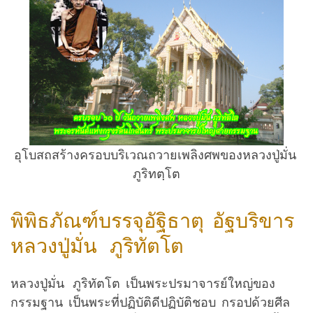
อุโบสถสร้างครอบบริเวณถวายเพลิงศพของหลวงปู่มั่น
ภูริทตฺโต
พิพิธภัณฑ์บรรจุอัฐิธาตุ อัฐบริขาร
หลวงปู่มั่น ภูริทัตโต
หลวงปู่มั่น ภูริทัตโต เป็นพระปรมาจารย์ใหญ่ของ
กรรมฐาน เป็นพระที่ปฏิบัติดีปฏิบัติชอบ กรอปด้วยศีล