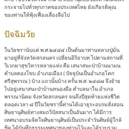
กระจายไปทั่วทุกภาคของประเทศไทย ยังเกียรติคุณ
ของท่านให้ฟุ้งเฟื่องเลื่องลือไป
ปัจฉิมวัย
ในวัยชรานับแต่ พ.ศ.๒๔๘๔ เป็นต้นมาท่านหลวงปู่มั่น
มาอยู่ที่จังหวัดสกลนคร เปลี่ยนอิริยาบท ไปตามสถานที่
วิเวกผาสุขวิหารหลายแห่ง คือ เสนาสนะป่าบ้านนามน
ตำบลตองโขบ อำเภอเมือง ( ปัจจุบันเป็นอำเภอโคก
ศรีสุพรรณ ) บ้าง แถวนั้นบ้าง ครั้น พ.ศ. ๒๔๘๗ จึงย้าย
ไปอยู่เสนาสนะป่าบ้านหนองผือ ตำบลนาใน อำเภอ
พรรณานิคม จังหวัดสกลนคร จนถึงปีสุดท้ายแห่งชีวิต
ตลอดเวลา ๘ ปีในวัยชรานี้ท่านได้เอาธุระอบรมสั่งสอน
ศิษยานุศิษย์ทางสมถวิปัสสนาเป็นอันมาก ได้มีการ
เทศนาอบรมจิตใจศิษยานุศิษย์เป็นประจำวันศิษย์ผู้ใกล้
ชิด ได้บันทึกธรรมเทศนาของท่านไว้และได้รวบรวม