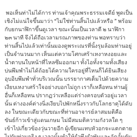
พอเห็นท่าไม่ได้การ ท่านเจ้าคุณพระธรรมเจดีย์ พูดเป็น
เชิงไม่แน่ใจขึ้นมาว่า “ไม่ใช่ท่านสิ้นไปแล้วหรือ ” พร้อม
กับยกนาฬิกาขึ้นดูเวลา ขณะนั้นเป็นเวลาตี ๒ นาฬิกา
๒๓ นาที จึงได้ถือเวลามรณภาพของท่าน พอทราบว่า
ท่านสิ้นไปแล้วเท่านั้นมองดูพระเณรที่นั้งรุมล้อมท่านอยู่
เป็นจำนวนมาก เห็นแต่ความโศกเศร้าเหงาหงอยและ
น้ำตาบนใบหน้าที่ไหลซึมออกมา ทั้งไอทั้งจามทั้งเสียง
บ่นพึมพำไม่ได้ถ้อยได้ความใครอยู่ที่ไหนก็ได้ยินเสียง
อุบอิบพึมพำทั่วบริเวณนั้น บรรยากาศเต็มไปด้วยความ
เงียบเหงาเศร้าใจอย่างบอกไม่ถูก เราก็เหลือทน ท่านผู้
อื่นก็เหลือทน ปรากฏว่าเหลือแต่ร่างครอบตัวอยู่แวลา
นั้น ต่างองค์ต่างนิ่งเงียบไปพักหนึ่งราวกับโลกธาตุได้ดับ
ลง ในขณะเดียวกับขณะที่ท่านอาจารย์ลาสมมติคือ
ขันธ์ก้าวเข้าสู่แดนเกษม ไม่มีสมมติความกังวลใด ๆ
เข้าไปเกี่ยวข้องวุ่นวายอีก ผู้เขียนแทบหัวอกจะแตกตาย
ไปกับท่านจริง ๆ เวลานั้นทำให้รำพึงรำพันและอัดอั้นตัน