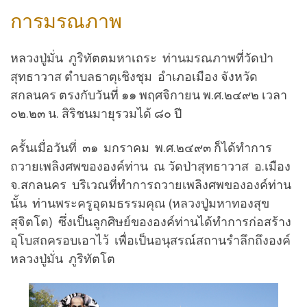
การมรณภาพ
หลวงปู่มั่น ภูริทัตตมหาเถระ ท่านมรณภาพที่วัดป่า
สุทธาวาส ตำบลธาตุเชิงชุม อำเภอเมือง จังหวัด
สกลนคร ตรงกับวันที่ ๑๑ พฤศจิกายน พ.ศ.๒๔๙๒ เวลา
๐๒.๒๓ น. สิริชนมายุรวมได้ ๘๐ ปี
ครั้นเมื่อวันที่ ๓๑ มกราคม พ.ศ.๒๔๙๓ ก็ได้ทำการ
ถวายเพลิงศพขององค์ท่าน ณ วัดป่าสุทธาวาส อ.เมือง
จ.สกลนคร บริเวณที่ทำการถวายเพลิงศพขององค์ท่าน
นั้น ท่านพระครูอุดมธรรมคุณ (หลวงปู่มหาทองสุข
สุจิตโต) ซึ่งเป็นลูกศิษย์ขององค์ท่านได้ทำการก่อสร้าง
อุโบสถครอบเอาไว้ เพื่อเป็นอนุสรณ์สถานรำลึกถึงองค์
หลวงปู่มั่น ภูริทัตโต