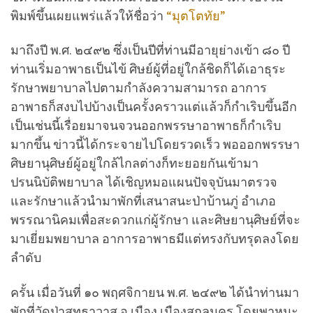
พิมพ์ขึ้นเผยแพร่แล้วให้ชื่อว่า
“มุตโตทัย”
มาถึงปี พ.ศ. ๒๔๙๒ ซึ่งเป็นปีที่ท่านมีอายุย่างเข้า ๘๐ ปี
ท่านเริ่มอาพาธเป็นไข้ ศิษย์ผู้ที่อยู่ใกล้ชิดก็ได้เอาธุระ
รักษาพยาบาลไปตามกำลังความสามารถ อาการ
อาพาธก็สงบไปบ้างเป็นครั้งคราวแต่แล้วก็กำเริบขึ้นอีก
เป็นเช่นนี้เรื่อยมาจนจวนออกพรรษาอาพาธก็กำเริบ
มากขึ้น ข่าวนี้ได้กระจายไปโดยรวดเร็ว พอออกพรรษา
ศิษยานุศิษย์ผู้อยู่ใกล้ไกลต่างก็ทะยอยกันเข้ามา
ปรนนิบัติพยาบาล ได้เชิญหมอแผนปัจจุบันมาตรวจ
และรักษาแล้วนำมาพักที่เสนาสนะป่าบ้านภู่ อำเภอ
พรรณานิคมเพื่อสะดวกแก่ผู้รักษา และศิษยานุศิษย์ที่จะ
มาเยี่ยมพยาบาล อาการอาพาธมีแต่ทรงกับทรุดลงโดย
ลำดับ
ครั้น เมื่อวันที่ ๑๐ พฤศจิกายน พ.ศ. ๒๔๙๒ ได้นำท่านมา
พักที่วัดป่าสุทธาวาส อ.เมือง เมืองสกลนคร โดยพาหนะ