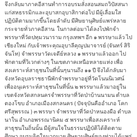
จึงกลับมาภาคอีสานทำการอบรมสั่งสอนสมถวิปัสสนา
แก่สหธรรมิกและอุบาสกอุบาสิกาต่อไป มีผู้เลื่อมใส
ปฏิบัติตามมากขึ้นโดยลำดับ มีศิษยานุศิษย์แพร่หลาย
กระจายทั่วภาคอีสาน ในกาลต่อมาได้ลงไปพักจำ
พรรษาที่วัดปทุมวนาราม กรุงเทพฯ อีก ๑ พรรษาแล้ว ไป
เชียงใหม่ กับเจ้าพระคุณอุบาลีคุณูปมาจารย์ (จันทร์ สิริ
จันโท) จำพรรษาวัดเจดีย์หลวง ๑ พรรษาแล้วออก ไป
พักตามที่วิเวกต่างๆ ในเขตภาคเหนือหลายแห่ง เพื่อ
สงเคราะห์สาธุชนในที่นั้นๆนานถึง ๑๑ ปี จึงได้กลับมา
จังหวัดอุบลราชธานีพักจำพรรษาอยู่ที่วัดโนนนิเวศน์
เพื่ออนุเคราะห์สาธุชนในที่นั้น ๒ พรรษาแล้วมาอยู่ใน
เขตจังหวัดสกลนครจำพรรษาที่วัดป่าบ้านนามน ตำบล
ตองโขบ อำเภอเมืองสกลนคร ( ปัจจุบันคืออำเภอ โคก
ศรีสุพรรณ ) ๓ พรรษา จำพรรษาที่วัดป่าหนองผือ ตำบล
นาใน อำเภอพรรณานิคม ๕ พรรษาเพื่อสงเคราะห์
สาธุชนในถิ่นนั้น มีผู้สนใจในธรรมปฏิบัติได้ติดตาม
ศึกษา อบรมจิตใจมากมาย ศิษยานุศิษย์ของท่านได้แพร่