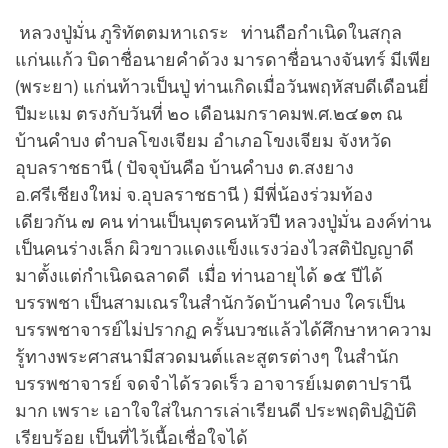
หลวงปู่มั่น ภูริทัตตมหาเถระ ท่านถือกำเนิดในสกุล
แก่นแก้ว บิดาชื่อนายคำด้วง มารดาชื่อนางจันทร์ มีเพีย
(พระยา) แก่นท้าวเป็นปู่ ท่านเกิดเมื่อวันพฤหัสบดีเดือนยี่
ปีมะแม ตรงกับวันที่ ๒๐ เดือนมกราคมพ.ศ.๒๔๑๓ ณ
บ้านคำบง ตำบลโขงเจียม อำเภอโขงเจียม จังหวัด
อุบลราชธานี ( ปัจจุบันคือ บ้านคำบง ต.สงยาง
อ.ศรีเชียงใหม่ จ.อุบลราชธานี ) มีพี่น้องร่วมท้อง
เดียวกัน ๗ คน ท่านเป็นบุตรคนหัวปี หลวงปู่มั่น องค์ท่าน
เป็นคนร่างเล็ก ผิวขาวแดงแข็งแรงว่องไวสติปัญญาดี
มาตั้งแต่กำเนิดฉลาดดี เมื่อ ท่านอายุได้ ๑๕ ปีได้
บรรพชา เป็นสามเณรในสำนักวัดบ้านคำบง ใครเป็น
บรรพชาจารย์ไม่ปรากฏ ครั้นบวชแล้วได้ศึกษาหาความ
รู้ทางพระศาสนามีสวดมนต์และสูตรต่างๆ ในสำนัก
บรรพชาจารย์ จดจำได้รวดเร็ว อาจารย์เมตตาปรานี
มาก เพราะ เอาใจใส่ในการเล่าเรียนดี ประพฤติปฏิบัติ
เรียบร้อย เป็นที่ไว้เนื้อเชื่อใจได้