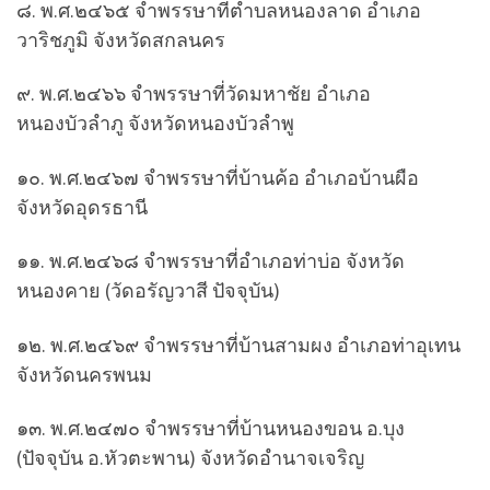
๘. พ.ศ.๒๔๖๕ จำพรรษาที่ตำบลหนองลาด อำเภอ
วาริชภูมิ จังหวัดสกลนคร
๙. พ.ศ.๒๔๖๖ จำพรรษาที่วัดมหาชัย อำเภอ
หนองบัวลำภู จังหวัดหนองบัวลำพู
๑๐. พ.ศ.๒๔๖๗ จำพรรษาที่บ้านค้อ อำเภอบ้านผือ
จังหวัดอุดรธานี
๑๑. พ.ศ.๒๔๖๘ จำพรรษาที่อำเภอท่าบ่อ จังหวัด
หนองคาย (วัดอรัญวาสี ปัจจุบัน)
๑๒. พ.ศ.๒๔๖๙ จำพรรษาที่บ้านสามผง อำเภอท่าอุเทน
จังหวัดนครพนม
๑๓. พ.ศ.๒๔๗๐ จำพรรษาที่บ้านหนองขอน อ.บุง
(ปัจจุบัน อ.หัวตะพาน) จังหวัดอำนาจเจริญ