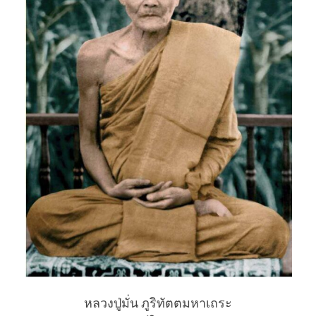
หลวงปู่มั่น ภูริทัตตมหาเถระ