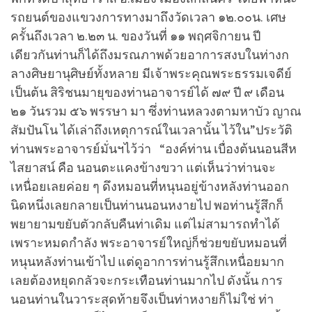
รถยนต์ของแขวงการทางมาถึงวัดเวลา ๑๒.๐๐น. เศษ
ครั้นถึงเวลา ๒.๒๓ น. ของวันที่ ๑๑ พฤศจิกายน ปี
เดียวกันท่านก็ได้ถึงมรณภาพด้วยอาการสงบในท่างก
ลางศิษยานุศิษย์ทั้งหลาย มีเจ้าพระคุณพระธรรมเจดีย์
เป็นต้น สิริชนมายุของท่านอาจารย์ได้ ๗๙ ปี ๙ เดือน
๒๑ วันรวม ๕๖ พรรษา มา ซึ่งท่านหลวงตามหาบัว ญาณ
สัมปันโน ได้เล่าถึงเหตุการณ์ในเวลานั้น ไว้ใน”ประวัติ
ท่านพระอาจารย์มั่นฯไว้ว่า “องค์ท่าน เบื่องต้นนอนสีห
ไสยาสน์ คือ นอนตะแคงข้างขวา แต่เห็นว่าท่านจะ
เหนื่อยเลยค่อย ๆ ดึงหมอนที่หนุนอยู่ข้างหลังท่านออก
นิดหนึ่งเลยกลายเป็นท่านนอนหงายไป พอท่านรู้สึกก็
พยายามขยับตัวกลับคืนท่าเดิม แต่ไม่สามารถทำได้
เพราะหมดกำลัง พระอาจารย์ใหญ่ก็ช่วยขยับหมอนที่
หนุนหลังท่านเข้าไป แต่ดูอาการท่านรู้สึกเหนื่อยมาก
เลยต้องหยุดกลัวจะกระเทือนท่านมากไป ดังนั้น การ
นอนท่านในวาระสุดท้ายจึงเป็นท่าหงายก็ไม่ใช่ ท่า