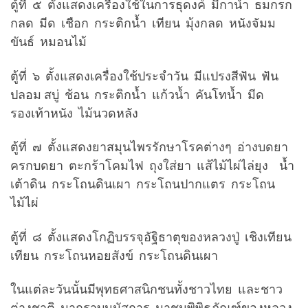
ตู้ที่ ๕ ตั้งแสดงเครื่องใช้ในการธุดงค์ มีกาน้ำ ธมกรก
กลด มีด เชือก กระติกน้ำ เทียน มุ้งกลด หนังจัมม
ขันธ์ หมอนไม้
ตู้ที่ ๖ ตั้งแสดงเครื่องใช้ประจำวัน มีแปรงสีฟัน ฟัน
ปลอม สบู่ ช้อน กระติกน้ำ แก้วน้ำ คันโทน้ำ มีด
รองเท้าหนัง ไม้นวดหลัง
ตู้ที่ ๗ ตั้งแสดงยาสมุนไพรรักษาโรคต่างๆ อ่างบดยา
ครกบดยา ตะกร้าโคมไฟ ถุงใส่ยา แส้ไม้ไผ่ไล่ยุง น้ำ
เต้าดิน กระโถนดินเผา กระโถนปากแตร กระโถน
ไม้ไผ่
ตู้ที่ ๘ ตั้งแสดงโกฏิบรรจุอัฐิธาตุของหลวงปู่ เชิงเทียน
เทียน กระโถนหอยสังข์ กระโถนดินเผา
ในแต่ละวันนั้นมีพุทธศาสนิกชนทั้งชาวไทย และชาว
ต่างชาติ มากราบนมัสการ มาชมพิพิธภัณฑ์ของหลวง