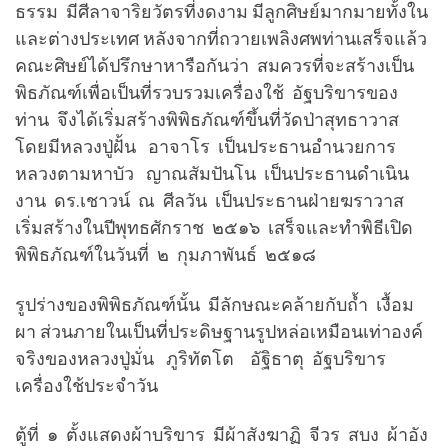
ธรรม มีศีลาจาริยวัตรที่งดงาม มีลูกศิษย์มากมายทั้งใน
และต่างประเทศ หลังจากที่ถวายเพลิงศพท่านเสร็จแล้ว
คณะศิษย์ได้ปรึกษาหารือกันว่า สมควรที่จะสร้างเป็น
พิธภัณฑ์เพื่อเป็นที่รวบรวมเครื่องใช้ อัฐบริขารของ
ท่าน จึงได้เริ่มสร้างพิพิธภัณฑ์ขึ้นที่วัดป่าสุทธาวาส
โดยมีหลวงปู่ฝั้น อาจาโร เป็นประธานอำนวยการ
หลวงตามหาบัว ญาณสัมปันโน เป็นประธานดำเนิน
งาน ดร.เชาวน์ ณ ศีลวัน เป็นประธานฝ่ายฆราวาส
เริ่มสร้างในปีพุทธศักราช ๒๕๑๖ เสร็จและทำพิธีเปิด
พิพิธภัณฑ์ในวันที่ ๒ กุมภาพันธ์ ๒๕๑๘
รูปร่างของพิพิธภัณฑ์นั้น มีลักษณะคล้ายกับถ้ำ เงื้อม
ผา ส่วนภายในเป็นที่ประดิษฐานรูปหล่อเหมือนเท่าองค์
จริงของหลวงปู่มั่น ภูริทัตโต อัฐิธาตุ อัฐบริขาร
เครื่องใช้ประจำวัน
ตู้ที่ ๑ ตั้งแสดงผ้าบริขาร มีผ้าสังฆาฏิ จีวร สบง ผ้าอัง