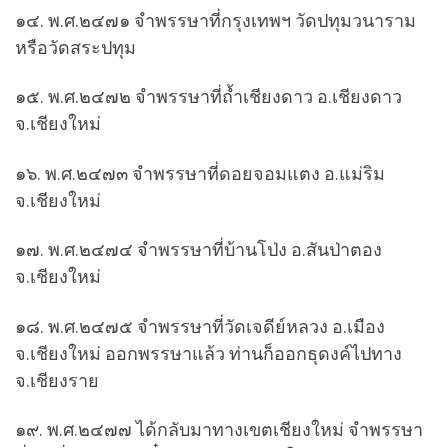
๑๔. พ.ศ.๒๔๗๑ จำพรรษาที่กรุงเทพฯ วัดปทุมวนาราม
หรือวัดสระปทุม
๑๕. พ.ศ.๒๔๗๒ จำพรรษาที่ถ้ำเชียงดาว อ.เชียงดาว
จ.เชียงใหม่
๑๖. พ.ศ.๒๔๗๓ จำพรรษาที่ดอยจอมแตง อ.แม่ริม
จ.เชียงใหม่
๑๗. พ.ศ.๒๔๗๔ จำพรรษาที่บ้านโป่ง อ.สันป่าตอง
จ.เชียงใหม่
๑๘. พ.ศ.๒๔๗๕ จำพรรษาที่วัดเจดีย์หลวง อ.เมือง
จ.เชียงใหม่ ออกพรรษาแล้ว ท่านก็ออกธุดงค์ไปทาง
จ.เชียงราย
๑๙. พ.ศ.๒๔๗๗ ได้กลับมาทางเขตเชียงใหม่ จำพรรษา