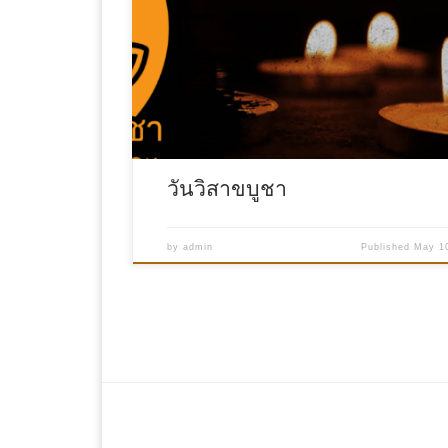
วันวิสาขบูชา
by
admin
Published
May 1