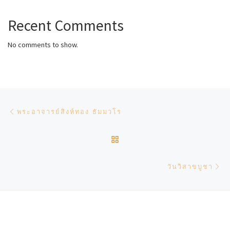
Recent Comments
No comments to show.
Post navigation
Previous post
พระอาจารย์สิงห์ทอง ธัมมวโร
BACK TO POST LIST
Ne
วันวิสาขบูชา