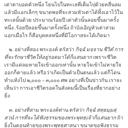
เต่าตาบอดตัวหนึ่ง โยนไปในทะเลที่เต็มไปด้วยคลื่นลม
แล้วมีแอกเล็กๆ ขนาดพอที่จะสวมหัวเต่าได้ทิ้งเอาไว้ใน
ทะเลนั้นด้วย ประมาณร้อยปี เต่าตัวนั้นลอยขึ้นมาครั้ง
หนึ่ง..ร้อยปีลอยขึ้นมาครั้งหนึ่ง ถ้าบังเอิญหัวเต่าสวม
แอกเมื่อไร ก็คือบุคคลหนึ่งที่มีโอกาสจะได้เกิดมา
๒. อย่างที่สอง พระองค์ ตรัสว่า
กิจฺฉํ มจฺจาน ชีวิตํ การ
ที่จะรักษาชีวิตให้อยู่รอดมาได้ก็แสนยาก
เพราะชีวิต
เรามีแค่ลมหายใจเข้าออกเท่านั้น หายใจเข้าไม่หายใจ
ออกก็ตายแล้ว หรือว่าเกิดเป็นตัวเป็นตนแล้ว แต่ก็โดน
ทำแท้งไป ๒,๐๐๐ – ๓,๐๐๐ ศพ อย่างที่เป็นข่าวกัน เราจะ
เห็นว่า การเอาชีวิตรอดในสังคมนี้เป็นเรื่องที่ยากอย่าง
ยิ่ง
๓. อย่างที่สาม พระองค์ท่าน ตรัสว่า
กิจฺฉํ สทฺธมฺมสฺ
สวนํ การที่จะได้ฟังธรรมของพระพุทธเจ้าก็แสนยาก
ถ้า
ยิ่งในตอนท้ายของพระพุทธศาสนา ขนาดขอฟังธรรม