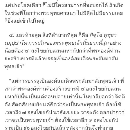
แค่ประโยคเดียว ก็ไม่มีใครสามารถที่จะบอกได้ ถ้าเกิด
ในช่วงที่โลกว่างพระพุทธศาสนา ไม่มีศีลไม่มีธรรมเลย
ก็ยิ่งแย่เข้าไปใหญ่
๔. และท้ายสุด สิ่งที่ลำบากที่สุด ก็คือ
กิจฺโฉ พุทฺธา
นมุปฺปาโท การเกิดของพระพุทธเจ้านั้นยากที่สุด
อย่าง
น้อยต้อง ๔ สงไขยกับแสนมหากัปกว่าที่พระองค์ท่าน
จะสร้างบารมีแล้วบรรลุเป็นองค์สมเด็จพระสัมมาสัม
พุทธเจ้า”
“แต่การบรรลุเป็นองค์สมเด็จพระสัมมาสัมพุทธเจ้า ที่
เราว่าพระองค์ท่านต้องสร้างบารมี ๔ อสงไขยกับแสน
มหากัปนั้น เป็นแค่ตอนปลายเท่านั้น ในบาลีบอกว่า จิตติ
ตัง สัตตสังเขยยัง แค่คิดว่าจะเป็นพระพุทธเจ้า ต้องใช้
เวลาถึง ๗ อสงไขยกัป นวสังเขยยะ วาจะกัง ออกปากว่า
เราจะเป็นพระพุทธเจ้า ต้องใช้เวลาอีก ๙ อสงไขยกัป
รวมเป็น ๑๖ อสงไขยกัปแล้ว หลังจากนั้นจึงทำกาย