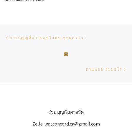
Post navigation
Previous post
การบัญญัติความสุขในพระพุทธศาสนา
BACK TO POST LIST
Ne
ท่านพ่อลี ธัมมธโร
ร่วมบุญกับทางวัด
Zelle: watconcord.ca@gmail.com