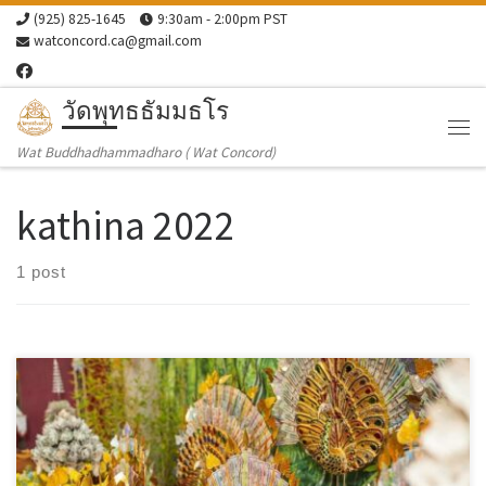
(925) 825-1645
9:30am - 2:00pm PST
Skip to content
watconcord.ca@gmail.com
วัดพุทธธัมมธโร
Me
Wat Buddhadhammadharo ( Wat Concord)
kathina 2022
1 post