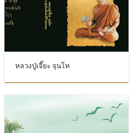
หลวงปู่เจี๊ยะ จุนโท