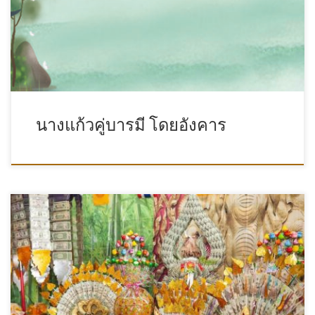
นางแก้วคู่บารมี โดยอังคาร