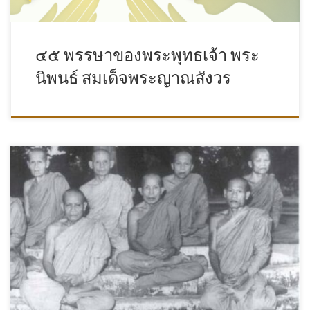
๔๕ พรรษาของพระพุทธเจ้า พระ
นิพนธ์ สมเด็จพระญาณสังวร