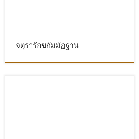
จตุรารักขกัมมัฏฐาน