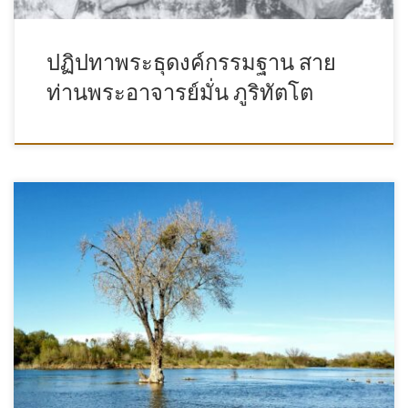
ปฏิปทาพระธุดงค์กรรมฐาน สาย
ท่านพระอาจารย์มั่น ภูริทัตโต