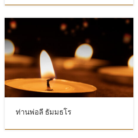
ท่านพ่อลี ธัมมธโร